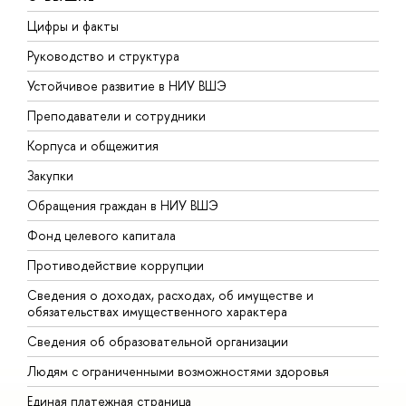
Цифры и факты
Л
Руководство и структура
Д
Устойчивое развитие в НИУ ВШЭ
О
Преподаватели и сотрудники
П
Корпуса и общежития
В
Закупки
П
Обращения граждан в НИУ ВШЭ
А
Фонд целевого капитала
Д
Противодействие коррупции
Ц
Сведения о доходах, расходах, об имуществе и
Б
обязательствах имущественного характера
О
Сведения об образовательной организации
О
Людям с ограниченными возможностями здоровья
Единая платежная страница