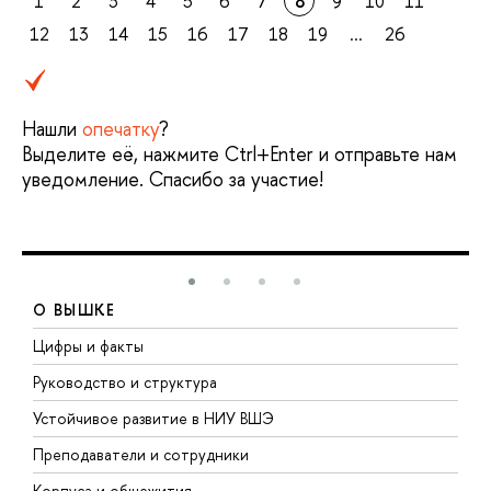
1
2
3
4
5
6
7
8
9
10
11
12
13
14
15
16
17
18
19
...
26
Нашли
опечатку
?
Выделите её, нажмите Ctrl+Enter и отправьте нам
уведомление. Спасибо за участие!
О ВЫШКЕ
Цифры и факты
Л
Руководство и структура
Д
Устойчивое развитие в НИУ ВШЭ
О
Преподаватели и сотрудники
П
Корпуса и общежития
В