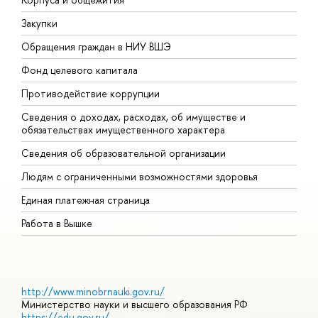
Закупки
П
Обращения граждан в НИУ ВШЭ
А
Фонд целевого капитала
Д
Противодействие коррупции
Ц
Сведения о доходах, расходах, об имуществе и
Б
обязательствах имущественного характера
О
Сведения об образовательной организации
О
Людям с ограниченными возможностями здоровья
Единая платежная страница
Работа в Вышке
http://www.minobrnauki.gov.ru/
Министерство науки и высшего образования РФ
https://edu.gov.ru/