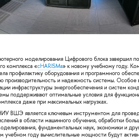
ютерного моделирования Цифрового блока завершил по
го комплекса «
cHARISMa
» к новому учебному году. Ко
ела профилактику оборудования и программного обеспе
ю производительность и надежность системы. Особое 
ции инфраструктуры энергообеспечения и систем конд
емы поддерживают оптимальные условия для функцион
омплекса даже при максимальных нагрузках.
ИУ ВШЭ является ключевым инструментом для прове
слений в области машинного обучения, обработки боль
оделирования, фундаментальных наук, экономики и дру
ом учебном году вычислительные мощности будут актив