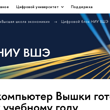
авное
Цифровой университет
Поддержка
 «Высшая школа экономики»
Цифровой блок НИУ ВШЭ
 НИУ ВШЭ
омпьютер Вышки гот
 учебному году