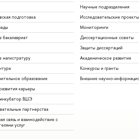
Научные подразделения
вская подготовка
Исследовательские проекты
иады
Мониторинги
в бакалавриат
Диссертационные советы
Защиты диссертаций
в магистратуру
Академическое развитие
нтура
Конкурсы и гранты
ительное образование
Внешние научно-информаци
развития карьеры
-инкубатор ВШЭ
вательные партнерства
ая связь и взаимодействие с
телями услуг