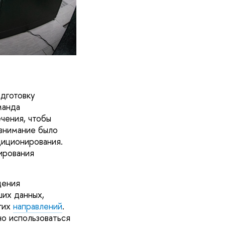
дготовку
манда
чения, чтобы
внимание было
иционирования.
ирования
дения
ших данных,
гих
направлений
.
но использоваться