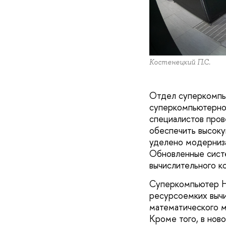
Костенецкий П.С.
Отдел суперкомпь
суперкомпьютерно
специалистов пров
обеспечить высоку
уделено модерниза
Обновленные сист
вычислительного к
Суперкомпьютер Н
ресурсоемких вычи
математического м
Кроме того, в нов