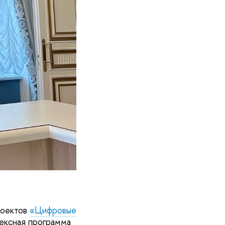
роектов
«Цифровые
ексная программа