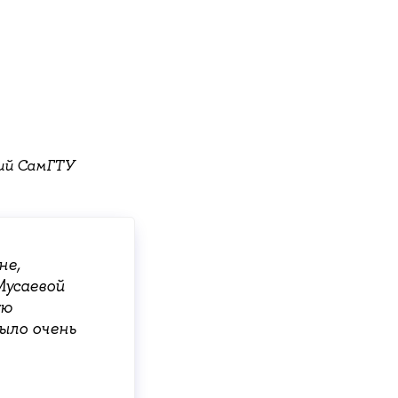
ий СамГТУ
не,
Мусаевой
ую
ыло очень