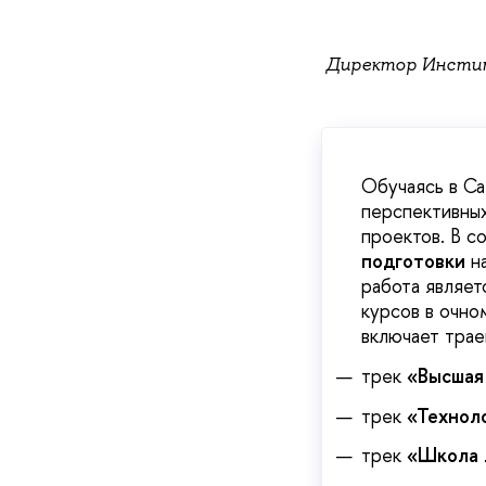
Директор Инстит
Обучаясь в Са
перспективных
проектов. В с
подготовки
на
работа являет
курсов в очн
включает тра
трек
«Высшая
трек
«Технол
трек
«Школа 