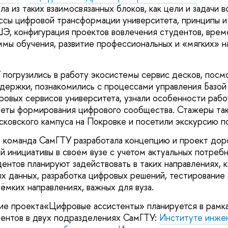
а из таких взаимосвязанных блоков, как цели и задачи 
ссы цифровой трансформации университета, принципы и
Э, конфигурация проектов вовлечения студентов, време
ммы обучения, развитие профессиональных и «мягких» н
 погрузились в работу экосистемы сервис десков, посм
держки, познакомились с процессами управления Базой
ровых сервисов университета, узнали особенности раб
реты формирования цифрового сообщества. Стажеры та
сковского кампуса на Покровке и посетили экскурсию 
 команда СамГТУ разработала концепцию и проект дор
 инициативы в своем вузе с учетом актуальных потребн
ентов планируют задействовать в таких направлениях, к
ых данных, разработка цифровых решений, тестирование
ёмких направлениях, важных для вуза.
ие проекта«Цифровые ассистенты» планируется в рамк
ентов в двух подразделениях СамГТУ:
Институте инже