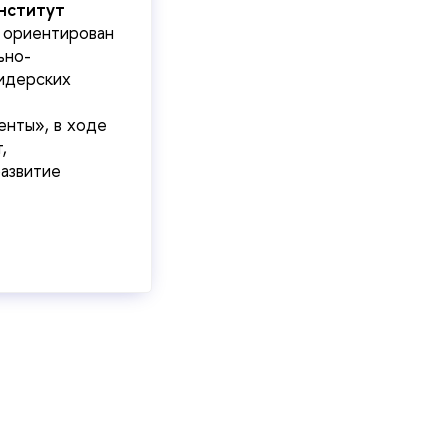
нститут
,
ориентирован
ьно-
лидерских
енты», в ходе
,
азвитие