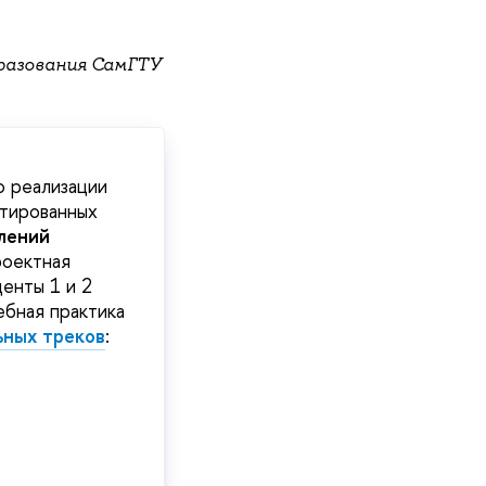
разования СамГТУ
о реализации
нтированных
лений
роектная
енты 1 и 2
чебная практика
ьных треков
: