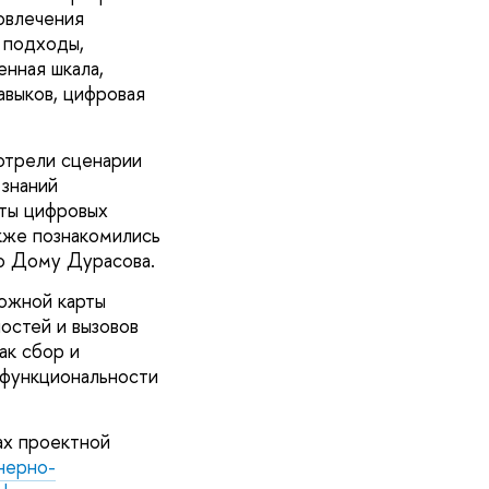
вовлечения
 подходы,
нная шкала,
авыков, цифровая
отрели сценарии
 знаний
оты цифровых
кже познакомились
по Дому Дурасова.
ожной карты
остей и вызовов
ак сбор и
 функциональности
ах проектной
нерно-