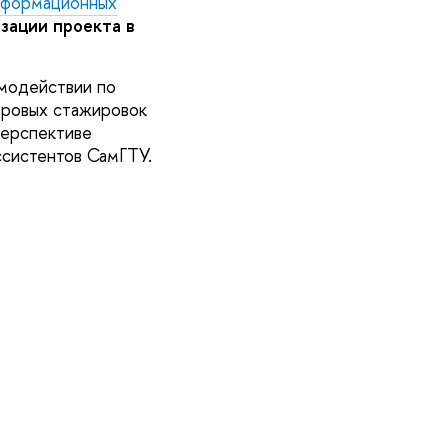
нформационных
зации проекта в
имодействии по
фровых стажировок
перспективе
ссистентов СамГТУ.