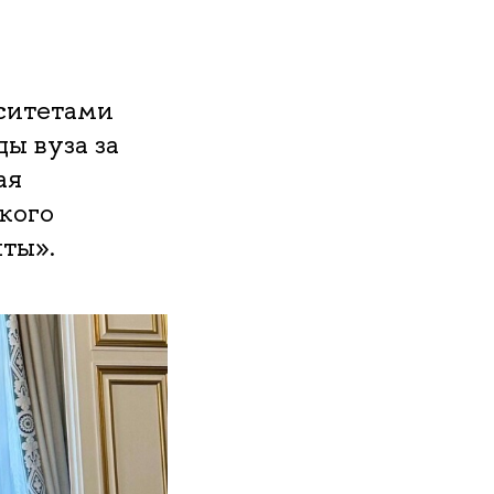
ситетами
ы вуза за
ая
кого
ты».