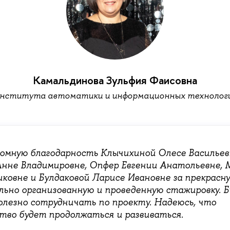
Камальдинова Зульфия Фаисовна
нститута автоматики и информационных технолог
омную благодарность Клычихиной Олесе Васильев
Анне Владимировне, Опфер Евгении Анатольевне, 
иковне и Булдаковой Ларисе Ивановне за прекрасн
льно организованную и проведенную стажировку. Б
олезно сотрудничать по проекту. Надеюсь, что
тво будет продолжаться и развиваться.