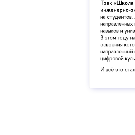
Трек «Школа 
инженерно-эк
на студентов,
направленных 
навыков и уни
В этом году н
освоения кот
направленный 
цифровой куль
И всё это ст