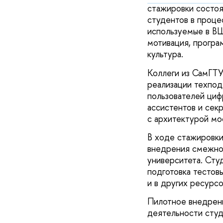
стажировки состоял
студентов в проце
используемые в ВШ
мотивация, програ
культура.
Коллеги из СамГТУ
реализации техпод
пользователей циф
ассистентов и сек
с архитектурой мо
В ходе стажировки
внедрения смежной
университета. Студ
подготовка тестов
и в других ресурсо
Пилотное внедрен
деятельности студ