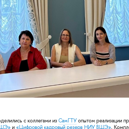
делились с коллегами из
СамГТУ
опытом реализации п
ВШЭ»
и
«Цифровой кадровый резерв НИУ ВШЭ»
. Компл