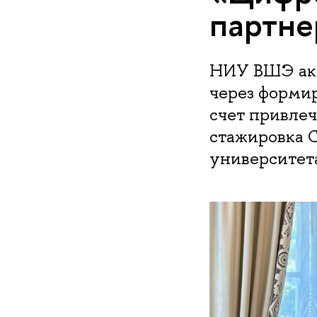
партне
НИУ ВШЭ акт
через формир
счет привлеч
стажировка 
университет