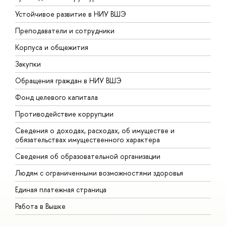
Устойчивое развитие в НИУ ВШЭ
О
Преподаватели и сотрудники
П
Корпуса и общежития
В
Закупки
П
Обращения граждан в НИУ ВШЭ
А
Фонд целевого капитала
Д
Противодействие коррупции
Ц
Сведения о доходах, расходах, об имуществе и
Б
обязательствах имущественного характера
О
Сведения об образовательной организации
О
Людям с ограниченными возможностями здоровья
Единая платежная страница
Работа в Вышке