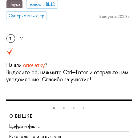
Наука
новое в ВШЭ
Суперкомпьютер
3 августа, 2020 г.
1
2
Нашли
опечатку
?
Выделите её, нажмите Ctrl+Enter и отправьте нам
уведомление. Спасибо за участие!
О ВЫШКЕ
Цифры и факты
Л
Руководство и структура
Д