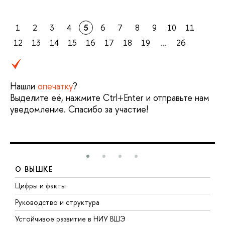
1
2
3
4
5
6
7
8
9
10
11
12
13
14
15
16
17
18
19
...
26
Нашли
опечатку
?
Выделите её, нажмите Ctrl+Enter и отправьте нам
уведомление. Спасибо за участие!
О ВЫШКЕ
Цифры и факты
Л
Руководство и структура
Д
Устойчивое развитие в НИУ ВШЭ
О