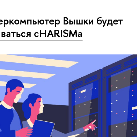
еркомпьютер Вышки будет
ываться cHARISMa