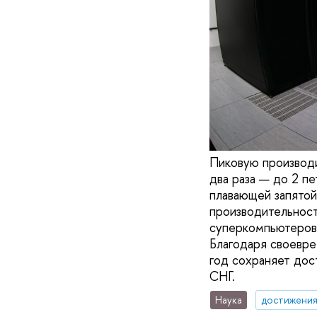
Пиковую производ
два раза — до 2 п
плавающей запятой
производительнос
суперкомпьютеров
Благодаря своевр
год сохраняет до
СНГ.
Наука
достижени