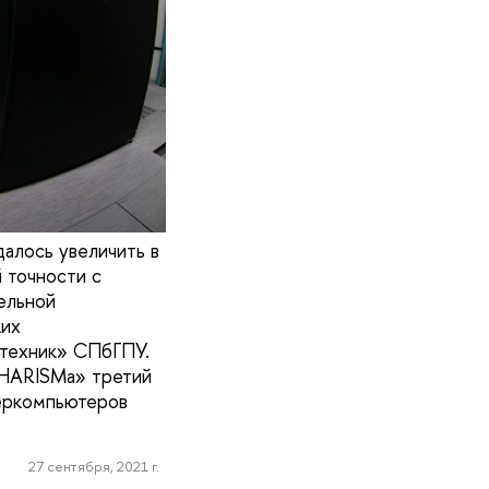
лось увеличить в
 точности с
ельной
ких
итехник» СПбГПУ.
cHARISMa» третий
перкомпьютеров
27 сентября, 2021 г.