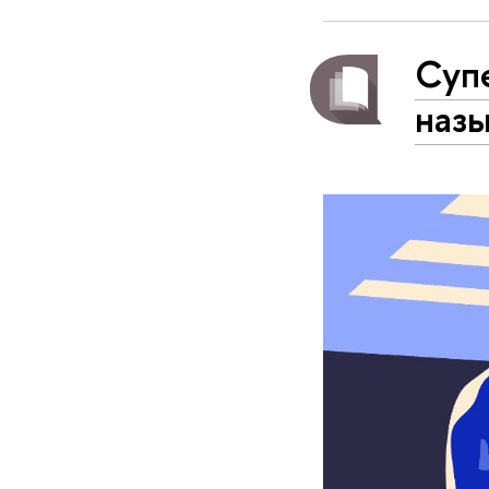
Суп
наз