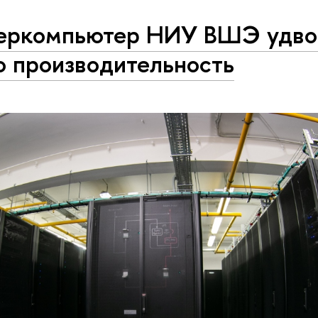
еркомпьютер НИУ ВШЭ удво
ю производительность