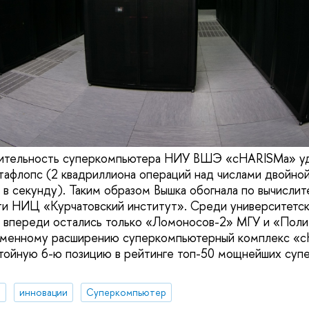
ительность суперкомпьютера НИУ ВШЭ «cHARISMa» уда
етафлопс (2 квадриллиона операций над числами двойной
 в секунду). Таким образом Вышка обогнала по вычислит
ти НИЦ «Курчатовский институт». Среди университетс
 впереди остались только «Ломоносов-2» МГУ и «Пол
еменному расширению суперкомпьютерный комплекс «
стойную 6-ю позицию в рейтинге топ-50 мощнейших су
я
инновации
Суперкомпьютер