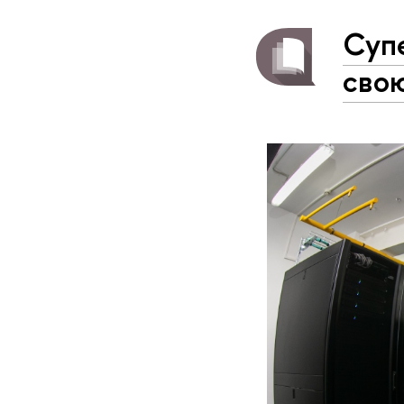
Суп
сво