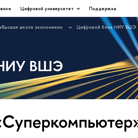
авное
Цифровой университет
Поддержка
 «Высшая школа экономики»
Цифровой блок НИУ ВШЭ
 НИУ ВШЭ
«Суперкомпьютер