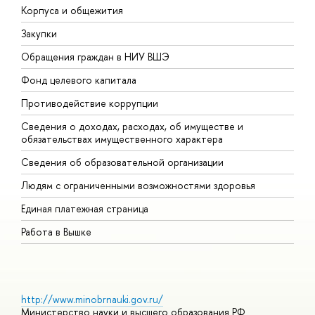
Корпуса и общежития
В
Закупки
П
Обращения граждан в НИУ ВШЭ
А
Фонд целевого капитала
Д
Противодействие коррупции
Ц
Сведения о доходах, расходах, об имуществе и
Б
обязательствах имущественного характера
О
Сведения об образовательной организации
О
Людям с ограниченными возможностями здоровья
Единая платежная страница
Работа в Вышке
http://www.minobrnauki.gov.ru/
Министерство науки и высшего образования РФ