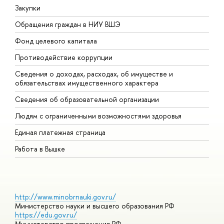
Закупки
П
Обращения граждан в НИУ ВШЭ
А
Фонд целевого капитала
Д
Противодействие коррупции
Ц
Сведения о доходах, расходах, об имуществе и
Б
обязательствах имущественного характера
О
Сведения об образовательной организации
О
Людям с ограниченными возможностями здоровья
Единая платежная страница
Работа в Вышке
http://www.minobrnauki.gov.ru/
Министерство науки и высшего образования РФ
https://edu.gov.ru/
Министерство просвещения РФ