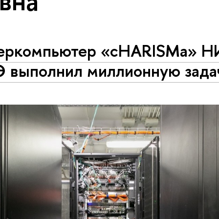
вна
еркомпьютер «cHARISMa» Н
 выполнил миллионную зада