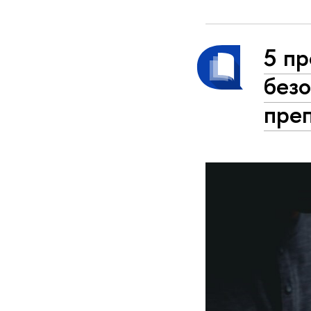
5 п
безо
преп