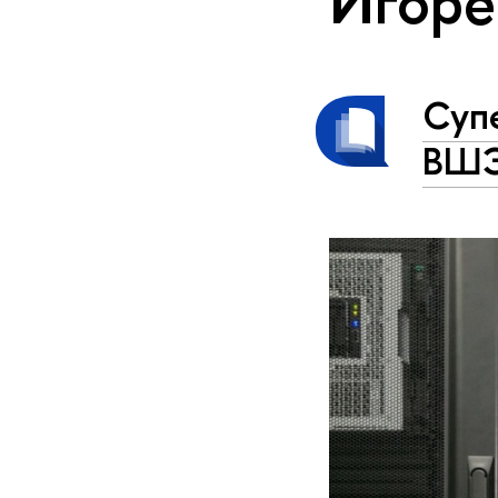
Игоре
Суп
ВШЭ