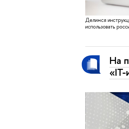
Делимся инструкци
использовать росс
На 
«IT