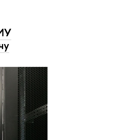
ИУ
чу