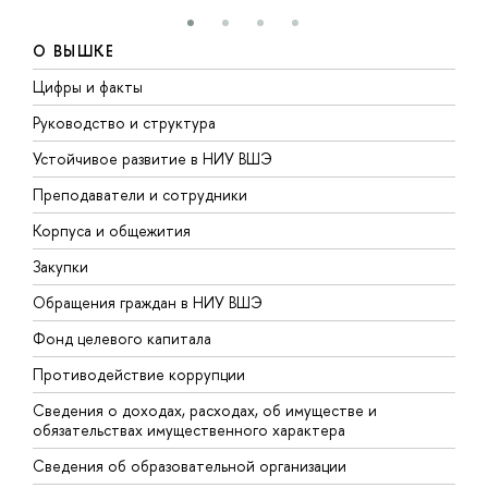
О ВЫШКЕ
Цифры и факты
Л
Руководство и структура
Д
Устойчивое развитие в НИУ ВШЭ
О
Преподаватели и сотрудники
П
Корпуса и общежития
В
Закупки
П
Обращения граждан в НИУ ВШЭ
А
Фонд целевого капитала
Д
Противодействие коррупции
Ц
Сведения о доходах, расходах, об имуществе и
Б
обязательствах имущественного характера
О
Сведения об образовательной организации
О