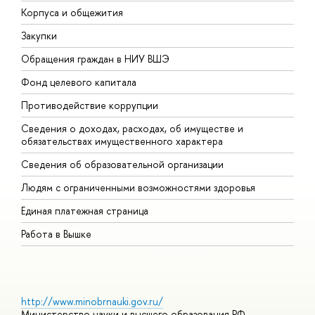
Корпуса и общежития
В
Закупки
П
Обращения граждан в НИУ ВШЭ
А
Фонд целевого капитала
Д
Противодействие коррупции
Ц
Сведения о доходах, расходах, об имуществе и
Б
обязательствах имущественного характера
О
Сведения об образовательной организации
О
Людям с ограниченными возможностями здоровья
Единая платежная страница
Работа в Вышке
http://www.minobrnauki.gov.ru/
Министерство науки и высшего образования РФ