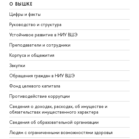
О ВЫШКЕ
Цифры и факты
Л
Руководство и структура
Д
Устойчивое развитие в НИУ ВШЭ
О
Преподаватели и сотрудники
П
Корпуса и общежития
В
Закупки
П
Обращения граждан в НИУ ВШЭ
А
Фонд целевого капитала
Д
Противодействие коррупции
Ц
Сведения о доходах, расходах, об имуществе и
Б
обязательствах имущественного характера
О
Сведения об образовательной организации
О
Людям с ограниченными возможностями здоровья