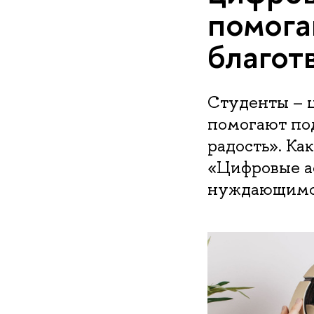
помога
благот
Студенты – 
помогают по
радость». Ка
«Цифровые а
нуждающимся