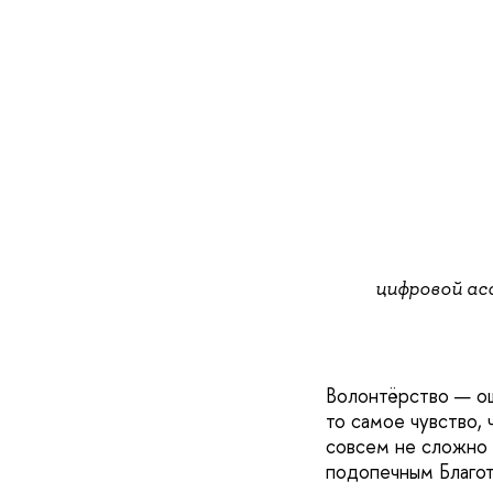
цифровой ас
Волонтёрство — ощ
то самое чувство, 
совсем не сложно 
подопечным Благот