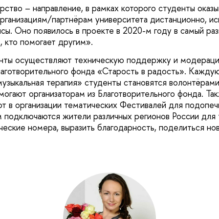
ство – направление, в рамках которого студенты оказ
ганизациям/партнёрам университета дистанционно, ис
сы. Оно появилось в проекте в 2020-м году в самый раз
, кто помогает другим».
нты осуществляют техническую поддержку и модераци
аготворительного фонда «Старость в радость». Кажду
узыкальная терапия» студенты становятся волонтёрам
омогают организаторам из Благотворительного фонда. Т
т в организации тематических Фестивалей для подопеч
м подключаются жители различных регионов России для 
рческие номера, выразить благодарность, поделиться но