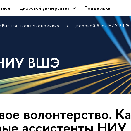
авное
Цифровой университет
Поддержка
 «Высшая школа экономики»
Цифровой блок НИУ ВШЭ
 НИУ ВШЭ
ое волонтерство. К
вые ассистенты НИ