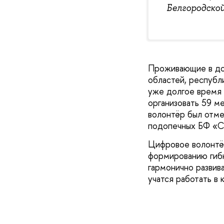
Белгородско
Проживающие в дом
областей, республ
уже долгое время 
организовать 59 м
волонтёр был отме
подопечных БФ «Ст
Цифровое волонтёр
формированию гибк
гармонично развива
учатся работать в