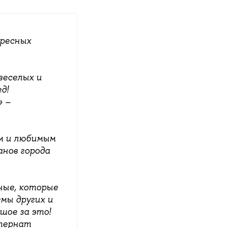
ересных
веселых и
д!
» –
м и любимым
анов города
ные, которые
мы других и
шое за это!
нтернат