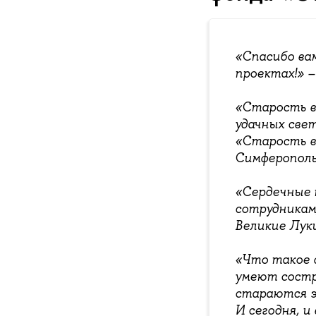
«Спасибо ва
проектах!» 
«Старость в
удачных свет
«Старость в
Симферополь
«Сердечные 
сотрудникам
Великие Луки
«Что такое ф
умеют состр
стараются эт
И сегодня, и