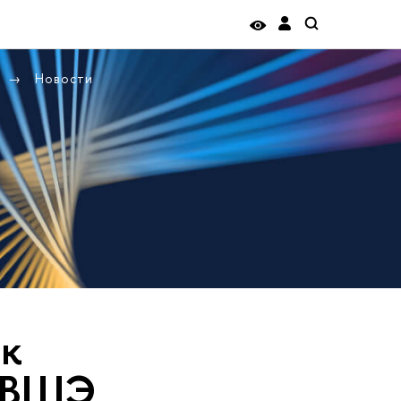
Новости
ак
У ВШЭ