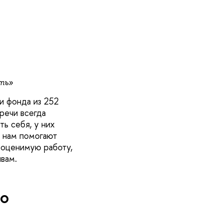
ть»
и фонда из 252
речи всегда
ть себя, у них
 нам помогают
еоценимую работу,
вам.
го