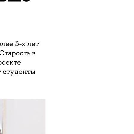
ее 3-х лет
Старость в
роекте
т студенты