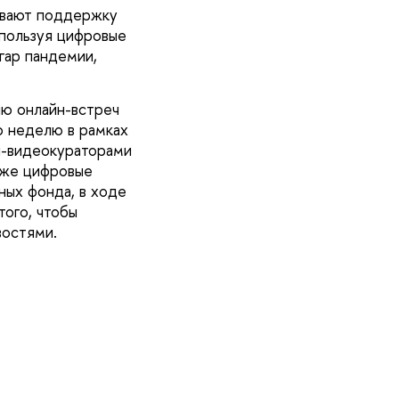
ывают поддержку
пользуя цифровые
гар пандемии,
ю онлайн-встреч
ю неделю в рамках
и-видеокураторами
акже цифровые
ных фонда, в ходе
того, чтобы
востями.