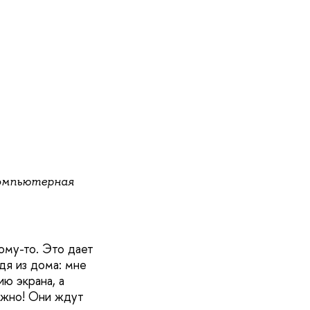
компьютерная
ому-то. Это дает
дя из дома: мне
ю экрана, а
ажно! Они ждут