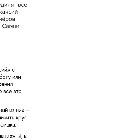
сий» с
боту или
жения
 все это
ый из них –
ичить круг
фишка.
кция». Я, к