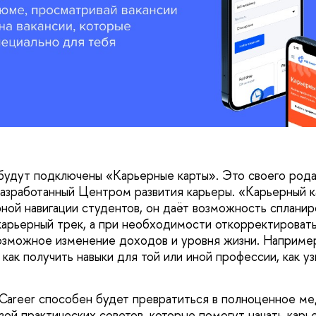
будут подключены «Карьерные карты». Это своего рода
азработанный Центром развития карьеры. «Карьерный к
ной навигации студентов, он даёт возможность спланир
карьерный трек, а при необходимости откорректироват
озможное изменение доходов и уровня жизни. Наприме
и как получить навыки для той или иной профессии, как у
areer способен будет превратиться в полноценное ме
ой практических советов, которые помогут начать карь