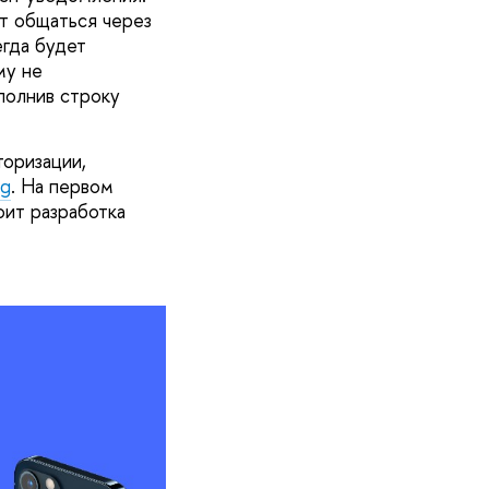
т общаться через
егда будет
му не
полнив строку
оризации,
eg
. На первом
оит разработка