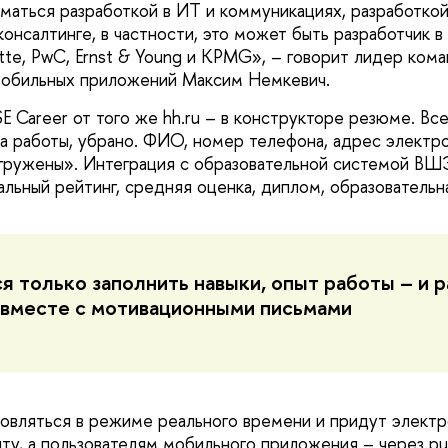
маться разработкой в ИТ и коммуникациях, разработкой
консалтинге, в частности, это может быть разработчик 
tte, PwC, Ernst & Young и KPMG», – говорит лидер кома
мобильных приложений Максим Немкевич.
 Career от того же hh.ru – в конструкторе резюме. Все
а работы, убрано. ФИО, номер телефона, адрес электро
гружены». Интеграция с образовательной системой ВШ
альный рейтинг, средняя оценка, диплом, образовательн
я только заполнить навыки, опыт работы – и 
вместе с мотивационными письмами
овляться в режиме реального времени и придут элект
ту, а пользователям мобильного приложения – через p