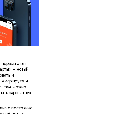
 первый этап
арты» – новый
овать и
ь «маршрут» и
р, там можно
знать зарплатную
диа с постоянно
ерный путь с