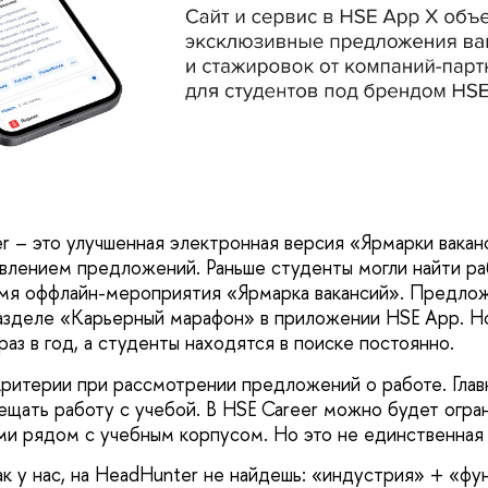
er – это улучшенная электронная версия «Ярмарки вакан
лением предложений. Раньше студенты могли найти ра
емя оффлайн-мероприятия «Ярмарка вакансий». Предло
азделе «Карьерный марафон» в приложении HSE App. Но
аз в год, а студенты находятся в поиске постоянно.
критерии при рассмотрении предложений о работе. Главн
щать работу с учебой. В HSE Career можно будет огран
ми рядом с учебным корпусом. Но это не единственная 
ак у нас, на HeadHunter не найдешь: «индустрия» + «фун