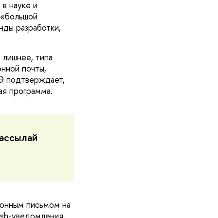
 в науке и
в «большой
нды разработки,
 лишнее, типа
нной почты,
Э подтверждает,
ая программа.
рассылай
ронным письмом на
ush-уведомления.