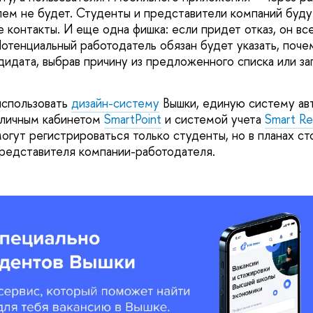
лем не будет. Студенты и представители компаний буду
 контакты. И еще одна фишка: если придет отказ, он вс
отенциальный работодатель обязан будет указать, поче
дидата, выбрав причину из предложенного списка или за
использовать
дизайн-систему
Вышки, единую систему авт
 личным кабинетом
SmartPoint
и системой учета
Smart R
огут регистрироваться только студенты, но в планах ст
представителя компании-работодателя.