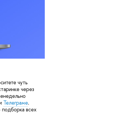
рситете чуть
старинке через
женедельно
и
Телеграме
.
– подборка всех