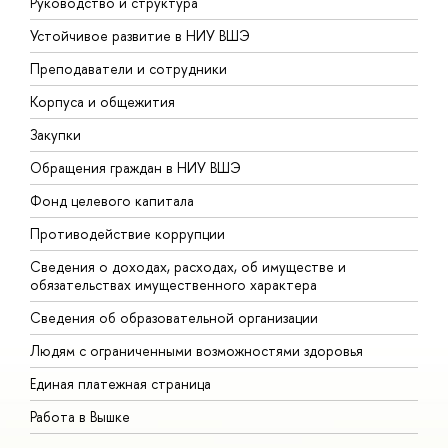
Руководство и структура
Д
Устойчивое развитие в НИУ ВШЭ
О
Преподаватели и сотрудники
П
Корпуса и общежития
В
Закупки
П
Обращения граждан в НИУ ВШЭ
А
Фонд целевого капитала
Д
Противодействие коррупции
Ц
Сведения о доходах, расходах, об имуществе и
Б
обязательствах имущественного характера
О
Сведения об образовательной организации
О
Людям с ограниченными возможностями здоровья
Единая платежная страница
Работа в Вышке