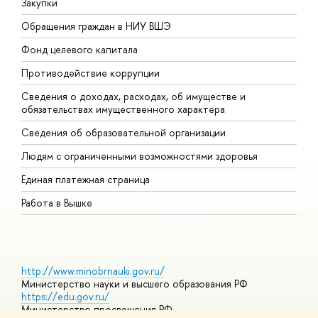
Закупки
П
Обращения граждан в НИУ ВШЭ
А
Фонд целевого капитала
Д
Противодействие коррупции
Ц
Сведения о доходах, расходах, об имуществе и
Б
обязательствах имущественного характера
О
Сведения об образовательной организации
О
Людям с ограниченными возможностями здоровья
Единая платежная страница
Работа в Вышке
http://www.minobrnauki.gov.ru/
Министерство науки и высшего образования РФ
https://edu.gov.ru/
Министерство просвещения РФ