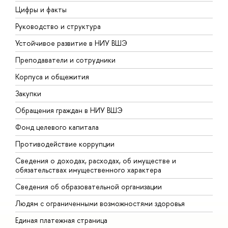
Цифры и факты
Л
Руководство и структура
Д
Устойчивое развитие в НИУ ВШЭ
О
Преподаватели и сотрудники
П
Корпуса и общежития
В
Закупки
П
Обращения граждан в НИУ ВШЭ
А
Фонд целевого капитала
Д
Противодействие коррупции
Ц
Сведения о доходах, расходах, об имуществе и
Б
обязательствах имущественного характера
О
Сведения об образовательной организации
О
Людям с ограниченными возможностями здоровья
Единая платежная страница