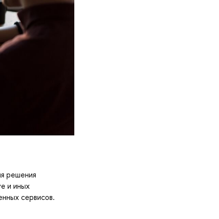
я решения
e и иных
енных сервисов.