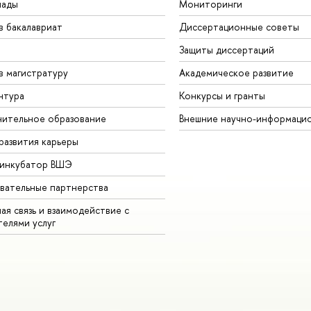
иады
Мониторинги
в бакалавриат
Диссертационные советы
Защиты диссертаций
в магистратуру
Академическое развитие
нтура
Конкурсы и гранты
ительное образование
Внешние научно-информаци
развития карьеры
-инкубатор ВШЭ
вательные партнерства
ая связь и взаимодействие с
телями услуг