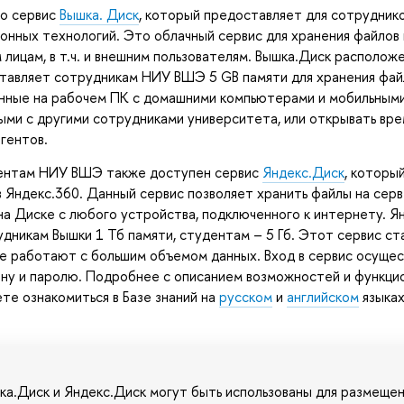
то сервис
Вышка. Диск
, который предоставляет для сотрудни
нных технологий. Это облачный сервис для хранения файлов
 лицам, в т.ч. и внешним пользователям. Вышка.Диск располож
авляет сотрудникам НИУ ВШЭ 5 GB памяти для хранения файл
нные на рабочем ПК с домашними компьютерами и мобильными
ыми с другими сотрудниками университета, или открывать вр
гентов.
ентам НИУ ВШЭ также доступен сервис
Яндекс.Диск
, которы
 Яндекс.360. Данный сервис позволяет хранить файлы на серв
на Диске с любого устройства, подключенного к интернету. Я
дникам Вышки 1 Тб памяти, студентам – 5 Гб. Этот сервис ст
е работают с большим объемом данных. Вход в сервис осущес
ну и паролю. Подробнее с описанием возможностей и функци
те ознакомиться в Базе знаний на
русском
и
английском
языках
а.Диск и Яндекс.Диск могут быть использованы для размещен