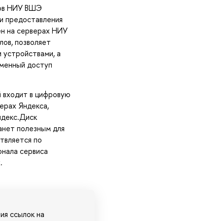
ков НИУ ВШЭ
 и предоставления
ен на серверах НИУ
ов, позволяет
 устройствами, а
еменный доступ
й входит в цифровую
ерах Яндекса,
ндекс.Диск
анет полезным для
твляется по
онала сервиса
.
ия ссылок на