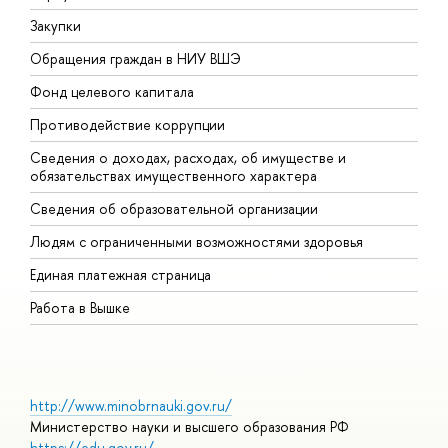
Закупки
П
Обращения граждан в НИУ ВШЭ
А
Фонд целевого капитала
Д
Противодействие коррупции
Ц
Сведения о доходах, расходах, об имуществе и
Б
обязательствах имущественного характера
О
Сведения об образовательной организации
О
Людям с ограниченными возможностями здоровья
Единая платежная страница
Работа в Вышке
http://www.minobrnauki.gov.ru/
Министерство науки и высшего образования РФ
https://edu.gov.ru/