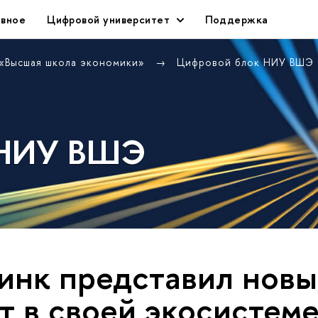
авное
Цифровой университет
Поддержка
 «Высшая школа экономики»
Цифровой блок НИУ ВШЭ
 НИУ ВШЭ
нк представил новы
т в своей экосистеме