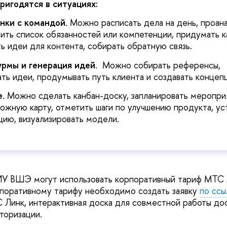
ригодятся в ситуациях:
онки с командой
. Можно расписать дела на день, проан
вить список обязанностей или компетенции, придумать к
ть идеи для контента, собирать обратную связь.
рмы и генерация идей
. Можно собирать референсы,
ть идеи, продумывать путь клиента и создавать концеп
е
. Можно сделать канбан-доску, запланировать меропри
ожную карту, отметить шаги по улучшению продукта, ус
ию, визуализировать модели.
ИУ ВШЭ могут использовать корпоративный тариф МТС 
поративному тарифу необходимо создать заявку
по ссы
С Линк, интерактивная доска для совместной работы до
торизации.