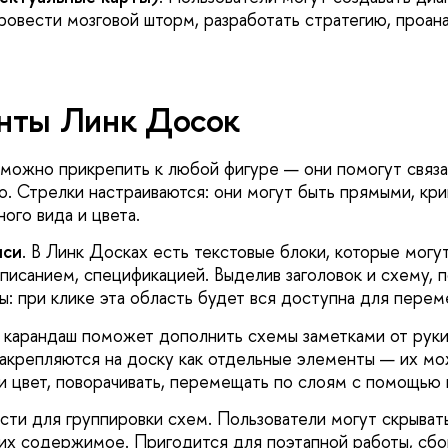
ровести мозговой шторм, разработать стратегию, проан
нты Линк Досок
 можно прикрепить к любой фигуре — они помогут связа
о. Стрелки настраиваются: они могут быть прямыми, кри
ого вида и цвета.
иси
. В Линк Досках есть текстовые блоки, которые могу
описанием, спецификацией. Выделив заголовок и схему, 
ы: при клике эта область будет вся доступна для пере
карандаш поможет дополнить схемы заметками от руки,
закрепляются на доску как отдельные элементы — их мо
и цвет, поворачивать, перемещать по слоям с помощью 
асти для группировки схем. Пользователи могут скрыват
их содержимое. Пригодится для поэтапной работы, сб