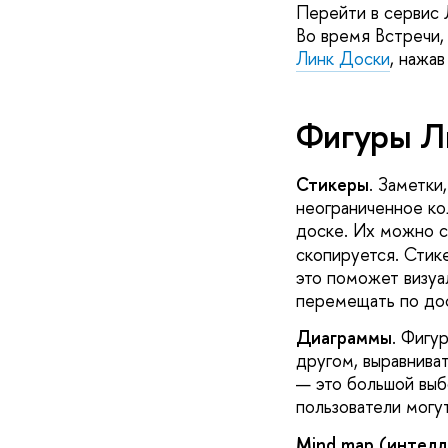
Перейти в сервис 
Во время Встречи, 
Линк Доски
, нажа
Фигуры Л
Стикеры
. Заметки
неограниченное ко
доске. Их можно с
скопируется. Стик
это поможет визуа
перемещать по дос
Диаграммы
. Фигу
другом, выравниват
— это большой выб
пользователи могу
Mind
map
(интелл