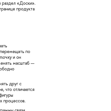
в раздел «Доски».
странице продукта
вать
 перемещать по
и он
точку
 менять масштаб —
вободно
нять друг с
е, что отличается
фигуры
х процессов.
граммы связи,