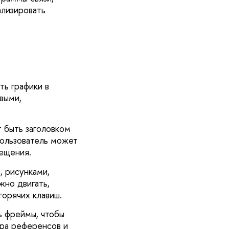
ализировать
ть графики в
выми,
т быть заголовком
пользователь может
мещения.
 рисунками,
жно двигать,
горячих клавиш.
ь фреймы, чтобы
ора референсов и