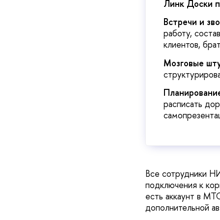
Линк Доски п
Встречи и зв
работу, соста
клиентов, бра
Мозговые шту
структурирова
Планировани
расписать дор
самопрезентац
Все сотрудники Н
подключения к кор
есть аккаунт в МТ
дополнительной ав