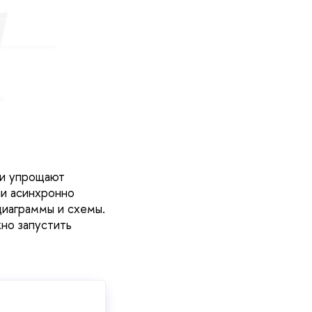
ки упрощают
ли асинхронно
диаграммы и схемы.
но запустить