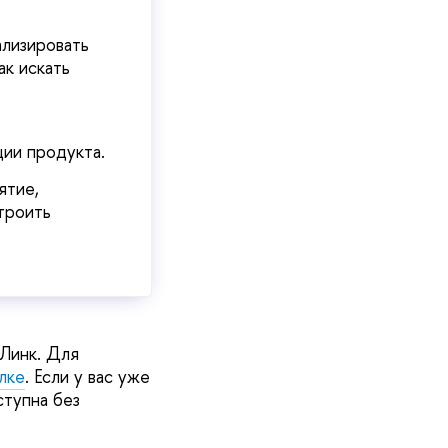
ализировать
ак искать
ции продукта.
ятие,
троить
Линк. Для
лке
. Если у вас уже
ступна без