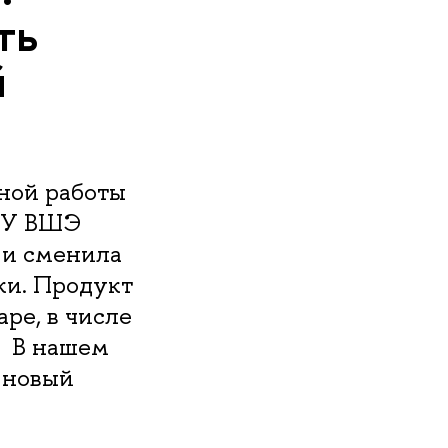
ть
й
ной работы
НИУ ВШЭ
 и сменила
ки. Продукт
ре, в числе
. В нашем
 новый