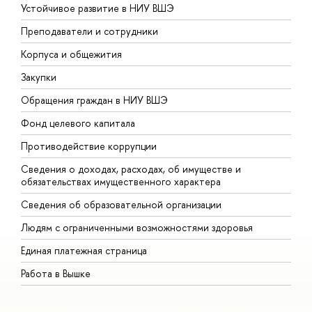
Устойчивое развитие в НИУ ВШЭ
О
Преподаватели и сотрудники
П
Корпуса и общежития
В
Закупки
П
Обращения граждан в НИУ ВШЭ
А
Фонд целевого капитала
Д
Противодействие коррупции
Ц
Сведения о доходах, расходах, об имуществе и
Б
обязательствах имущественного характера
О
Сведения об образовательной организации
О
Людям с ограниченными возможностями здоровья
Единая платежная страница
Работа в Вышке