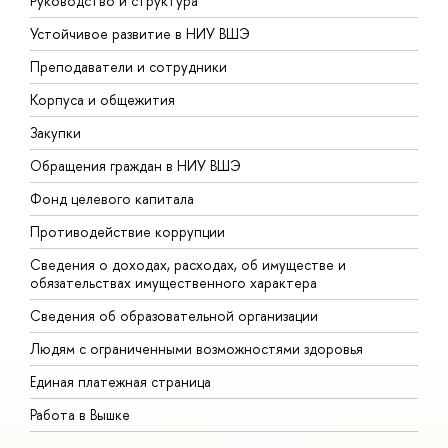
Руководство и структура
Д
Устойчивое развитие в НИУ ВШЭ
О
Преподаватели и сотрудники
П
Корпуса и общежития
В
Закупки
П
Обращения граждан в НИУ ВШЭ
А
Фонд целевого капитала
Д
Противодействие коррупции
Ц
Сведения о доходах, расходах, об имуществе и
Б
обязательствах имущественного характера
О
Сведения об образовательной организации
О
Людям с ограниченными возможностями здоровья
Единая платежная страница
Работа в Вышке