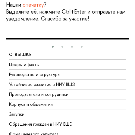
Нашли
опечатку
?
Выделите её, нажмите Ctrl+Enter и отправьте нам
уведомление. Спасибо за участие!
О ВЫШКЕ
Цифры и факты
Л
Руководство и структура
Д
Устойчивое развитие в НИУ ВШЭ
О
Преподаватели и сотрудники
П
Корпуса и общежития
В
Закупки
П
Обращения граждан в НИУ ВШЭ
А
Фонд целевого капитала
Д