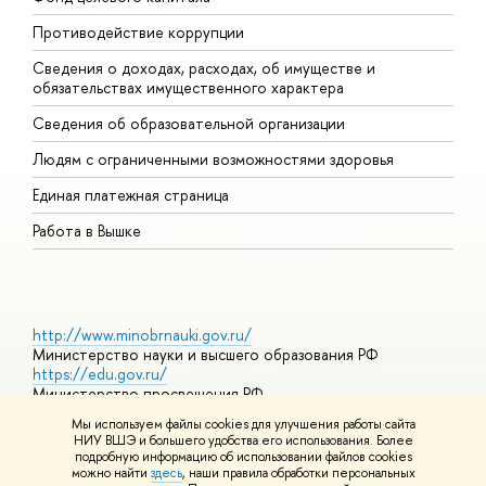
Противодействие коррупции
Ц
Сведения о доходах, расходах, об имуществе и
Б
обязательствах имущественного характера
О
Сведения об образовательной организации
О
Людям с ограниченными возможностями здоровья
Единая платежная страница
Работа в Вышке
http://www.minobrnauki.gov.ru/
Министерство науки и высшего образования РФ
https://edu.gov.ru/
Министерство просвещения РФ
https://elearning.hse.ru/mooc
Мы используем файлы cookies для улучшения работы сайта
Массовые открытые онлайн-курсы
НИУ ВШЭ и большего удобства его использования. Более
подробную информацию об использовании файлов cookies
можно найти
здесь
, наши правила обработки персональных