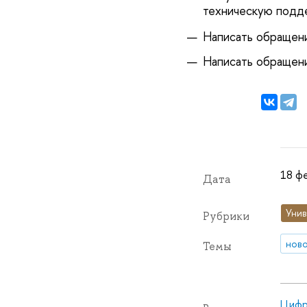
техническую подд
Написать обращени
Написать обращени
18 фе
Дата
Унив
Рубрики
нов
Темы
Цифр