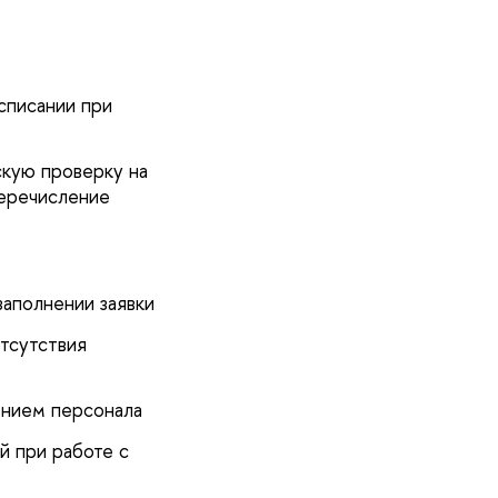
списании при
кую проверку на
перечисление
заполнении заявки
тсутствия
ением персонала
й при работе с