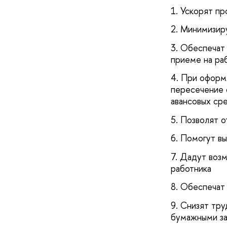
Ускорят пр
Минимизиру
Обеспечат 
приеме на ра
При оформл
пересечение 
авансовых ср
Позволят о
Помогут вы
Дадут возм
работника
Обеспечат 
Снизят тру
бумажными з