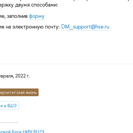
ержку двумя способами:
е, заполнив
форму
е на электронную почту:
DM_support@hse.ru
враля, 2022 г.
ерситетская жизнь
ое в ВШЭ
овой блок НИУ ВШЭ