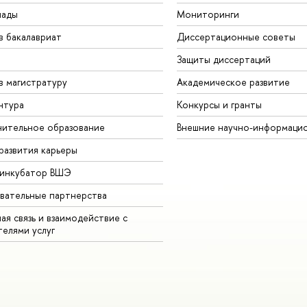
иады
Мониторинги
в бакалавриат
Диссертационные советы
Защиты диссертаций
в магистратуру
Академическое развитие
нтура
Конкурсы и гранты
ительное образование
Внешние научно-информаци
развития карьеры
-инкубатор ВШЭ
вательные партнерства
ая связь и взаимодействие с
телями услуг