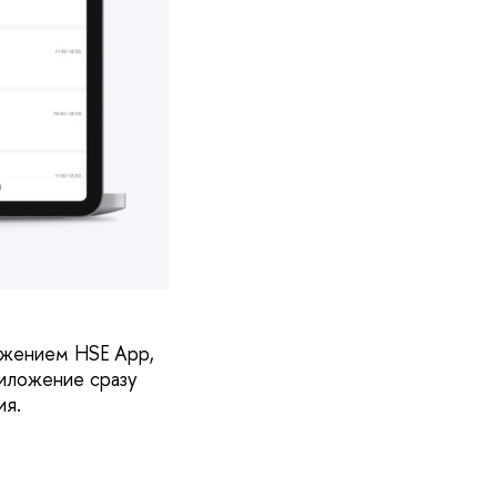
ожением HSE App,
риложение сразу
ия.