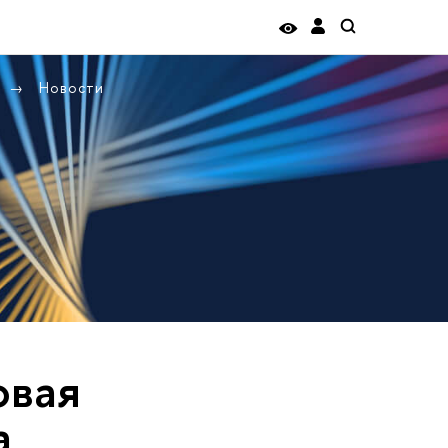
Новости
овая
а