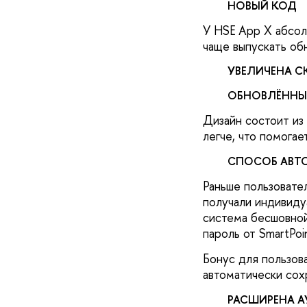
НОВЫЙ КОД
У HSE App X абсол
чаще выпускать об
УВЕЛИЧЕНА С
ОБНОВЛЁННЫ
Дизайн состоит и
легче, что помога
СПОСОБ АВТ
Раньше пользовате
получали индивиду
система бесшовной 
пароль от SmartPoi
Бонус для пользова
автоматически сох
РАСШИРЕНА 