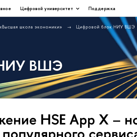
авное
Цифровой университет
Поддержка
 «Высшая школа экономики»
Цифровой блок НИУ ВШЭ
 НИУ ВШЭ
ение HSE App X – н
 популярного сервис