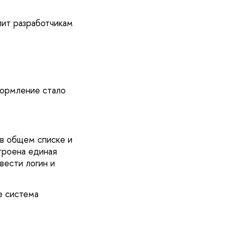
лит разработчикам
ормление стало
 в общем списке и
строена единая
вести логин и
е система