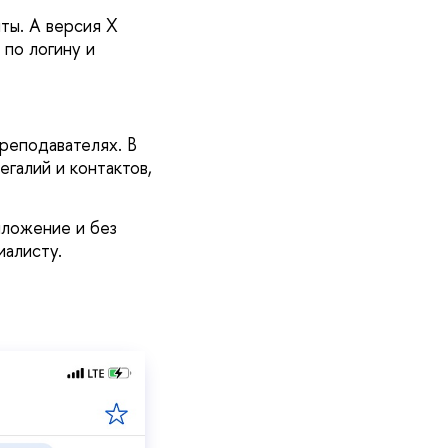
ты. А версия X
 по логину и
реподавателях. В
галий и контактов,
иложение и без
иалисту.