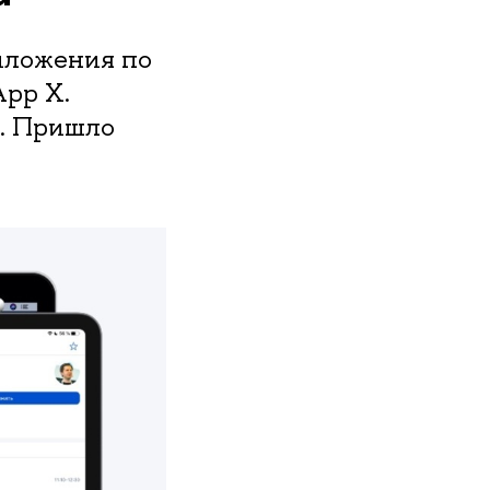
иложения по
pp X.
д. Пришло