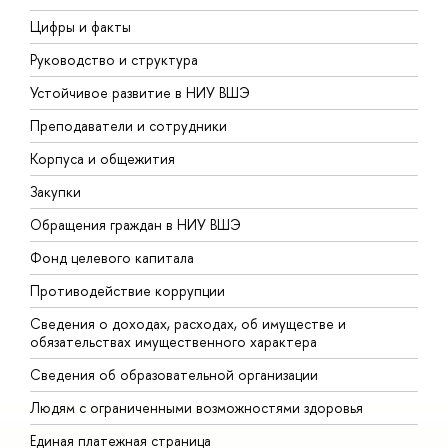
Цифры и факты
Л
Руководство и структура
Д
Устойчивое развитие в НИУ ВШЭ
О
Преподаватели и сотрудники
П
Корпуса и общежития
В
Закупки
П
Обращения граждан в НИУ ВШЭ
А
Фонд целевого капитала
Д
Противодействие коррупции
Ц
Сведения о доходах, расходах, об имуществе и
Б
обязательствах имущественного характера
О
Сведения об образовательной организации
О
Людям с ограниченными возможностями здоровья
Единая платежная страница