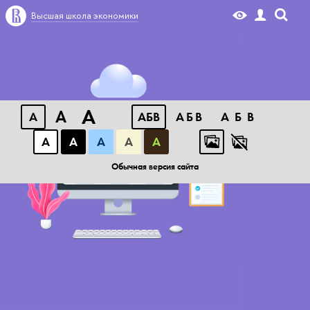
Высшая школа экономики
A
A
A
АБB
АБB
АБB
А
А
А
А
А
Обычная версия сайта