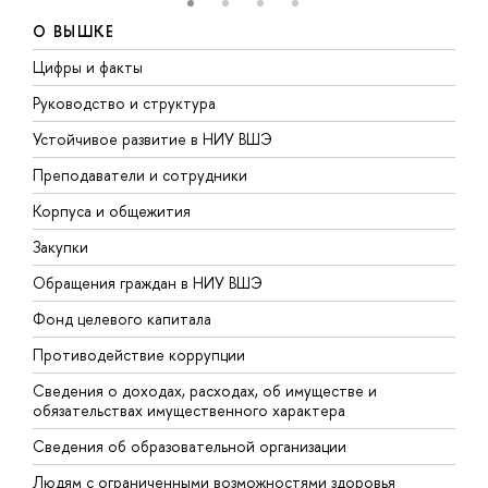
О ВЫШКЕ
Цифры и факты
Л
Руководство и структура
Д
Устойчивое развитие в НИУ ВШЭ
О
Преподаватели и сотрудники
П
Корпуса и общежития
В
Закупки
П
Обращения граждан в НИУ ВШЭ
А
Фонд целевого капитала
Д
Противодействие коррупции
Ц
Сведения о доходах, расходах, об имуществе и
Б
обязательствах имущественного характера
О
Сведения об образовательной организации
О
Людям с ограниченными возможностями здоровья